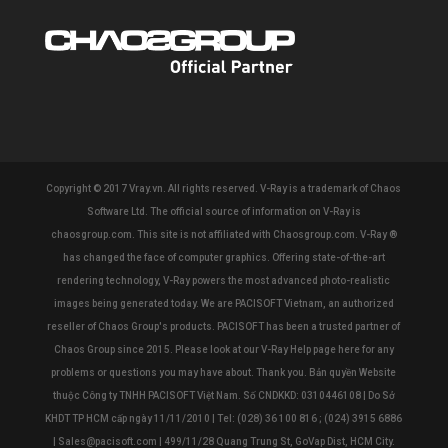
Copyright © 2017 Vray.vn. All rights reserved. V-Ray is a trademark of Chaos
Software Ltd. The official source of information on V-Ray is
chaosgroup.com. This site is not affiliated with Chaosgroup.com. V-Ray ®
has changed the face of computer graphics. Offering state-of-the-art
rendering technology, V-Ray powers the most advanced photo-realistic
images being generated today. We are PACISOFT Vietnam, an authorized
reseller of Chaos Group's products. PACISOFT has been a trusted partner of
Chaos Group since 2015. Please look at our V-Ray Help page here for any
problems or questions you may have about. Thank you. Bản quyền Website
thuộc Công ty TNHH PACISOFT Việt Nam. Số CNDKKD: 0310446108 | Do Sở
KHDT TP HCM cấp ngày 11/11/2010 | Tel: (028) 36 100 816 ; (024) 3915 6886
| Sales@pacisoft.com | 499/11/28 Quang Trung St, GoVap Dist, HCM City.