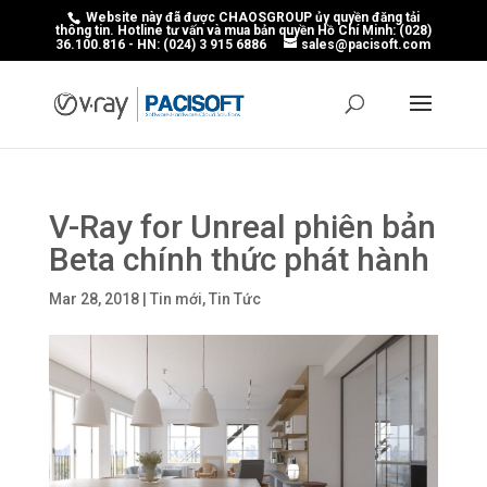
Website này đã được CHAOSGROUP ủy quyền đăng tải
thông tin. Hotline tư vấn và mua bản quyền Hồ Chí Minh: (028)
36.100.816 - HN: (024) 3 915 6886
sales@pacisoft.com
V-Ray for Unreal phiên bản
Beta chính thức phát hành
Mar 28, 2018
|
Tin mới
,
Tin Tức