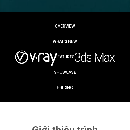
OVERVIEW
WHAT’S NEW
FEATURES
SHOWCASE
PRICING
Giới thiệu trình