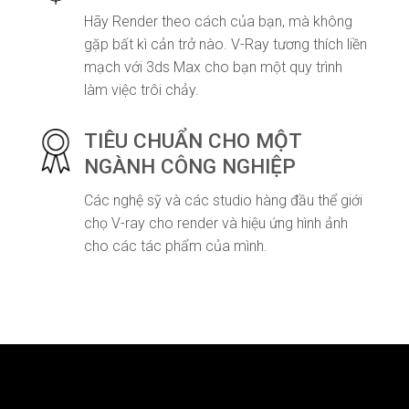
Hãy Render theo cách của bạn, mà không
gặp bất kì cản trở nào. V-Ray tương thích liền
mạch với 3ds Max cho bạn một quy trình
làm việc trôi chảy.
TIÊU CHUẨN CHO MỘT
NGÀNH CÔNG NGHIỆP
Các nghệ sỹ và các studio hàng đầu thể giới
chọ V-ray cho render và hiệu ứng hình ảnh
cho các tác phẩm của mình.