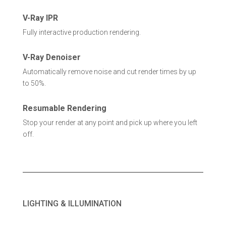
V-Ray IPR
Fully interactive production rendering.
V-Ray Denoiser
Automatically remove noise and cut render times by up
to 50%.
Resumable Rendering
Stop your render at any point and pick up where you left
off.
LIGHTING & ILLUMINATION