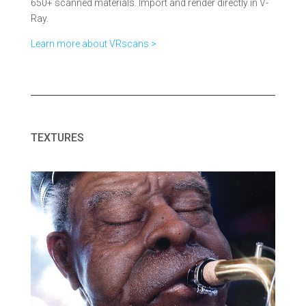
650+ scanned materials. Import and render directly in V-
Ray.
Learn more about VRscans >
TEXTURES