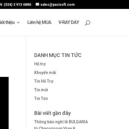
N: (024) 3 915 6886
sales@pacisoft.com
iới thiệu
Liên hệ MUA
V-RAY DAY
DANH MỤC TIN TỨC
Hỗ trợ
Khuyến mãi
Tin Hỗ Trợ
Tin mới
Tin Tức
Bài viết gần đây
Thông báo nghỉ lễ BULGARIA
từ Chaosgroup Vray
6